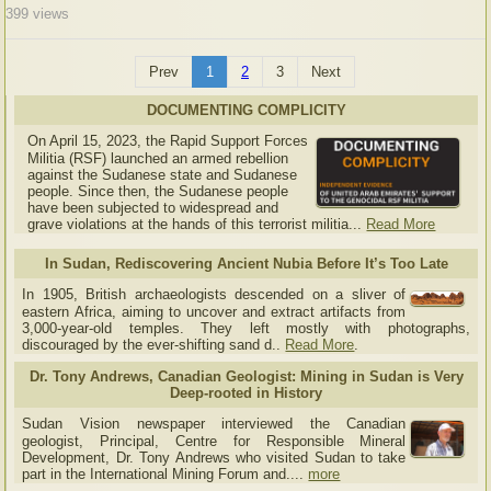
399
views
Prev
1
2
3
Next
DOCUMENTING COMPLICITY
On April 15, 2023, the Rapid Support Forces
Militia (RSF) launched an armed rebellion
against the Sudanese state and Sudanese
people. Since then, the Sudanese people
have been subjected to widespread and
grave violations at the hands of this terrorist militia...
Read More
In Sudan, Rediscovering Ancient Nubia Before It’s Too Late
In 1905, British archaeologists descended on a sliver of
eastern Africa, aiming to uncover and extract artifacts from
3,000-year-old temples. They left mostly with photographs,
discouraged by the ever-shifting sand d..
Read More
.
Dr. Tony Andrews, Canadian Geologist: Mining in Sudan is Very
Deep-rooted in History
Sudan Vision newspaper interviewed the Canadian
geologist, Principal, Centre for Responsible Mineral
Development, Dr. Tony Andrews who visited Sudan to take
part in the International Mining Forum and....
more