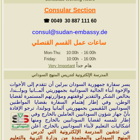
Consular Section
☎ 0049 30 887 111 60
consul@sudan-embassy.de
ساعات عمل القسم القنصلي
Mon-Thu: 10:00h
-
16:00h
Friday: 10:00h
-
16:00h
هام جداً
Very Important
المدرسة الإلكترونية لتدريس المنهج السوداني
ي
سر سفارة جمهورية السودان ببرلين أن تتقدم إلى الأخوات
والإخوة أبناء الجالية السودانية بجمهوريتي ألمــانيا وبولــندا،
بخالص الشكر والتقدير لوقفتهم ومؤازرتهم المستمرة لقضايا
الوطن، وفي إطار إهتمام السفارة بقضايا المواطنين
السودانيين المُقيمين بجمهوريتي ألمانيا وبولندا، ترجو الإفادة
بأنَّ جهاز شؤون
السودانيين العاملين بالخارج وفي
إطار تلمسه لقضايا السودانيين بالخارج ومنها
اشكاليات التعليم لأبناء السودانيين بالخارج، أعلن
عن
تدشين المدرسة الإلكترونية التي تُدرس
المنهج السوداني والمعتمدة من وزارة التربية والتعليم