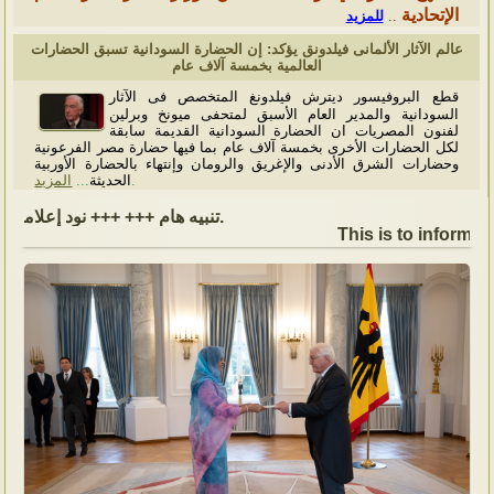
الإتحادية
للمزيد
..
عالم الآثار الألمانى فيلدونق يؤكد: إن الحضارة السودانية تسبق الحضارات
العالمية بخمسة آلاف عام
قطع البروفيسور ديترش فيلدونغ المتخصص فى الآثار
السودانية والمدير العام الأسبق لمتحفى ميونخ وبرلين
لفنون المصريات ان الحضارة السودانية القديمة سابقة
لكل الحضارات الأخرى بخمسة آلاف عام بما فيها حضارة مصر الفرعونية
وحضارات الشرق الأدنى والإغريق والرومان وإنتهاء بالحضارة الأوربية
المزيد
...
الحديثة
.
تنبيه هام +++ +++ نود إعلامكم بأن السفارة ستكون مغلقة بمناسبة بداية العام الهجري الجديد, أعاده الله علينا جميعاُ باليمن والبركات، وذلك يوم الجمعة الموافق 19 يونيو 2026. وستستأنف السفارة عملها يوم الاثنين الموافق 22 يونيو 2026، خلال ساعات العمل المعتادة (من الاثنين إلى الجمعة، من الساعة 9:00 صباحًا إلى 16:00 مساءً).
This is to inform, t