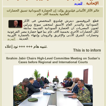
الإتحادية
للمزيد
..
عالم الآثار الألمانى فيلدونق يؤكد: إن الحضارة السودانية تسبق الحضارات
العالمية بخمسة آلاف عام
قطع البروفيسور ديترش فيلدونغ المتخصص فى الآثار
السودانية والمدير العام الأسبق لمتحفى ميونخ وبرلين
لفنون المصريات ان الحضارة السودانية القديمة سابقة
لكل الحضارات الأخرى بخمسة آلاف عام بما فيها حضارة مصر الفرعونية
وحضارات الشرق الأدنى والإغريق والرومان وإنتهاء بالحضارة الأوربية
المزيد
...
الحديثة
.
تنبيه هام +++ +++ نود إعلامكم بأن السفارة ستكون مغلقة بمناسبة بداية العام الهجري الجديد, أعاده الله علينا جميعاُ باليمن والبركات، وذلك يوم الجمعة الموافق 19 يونيو 2026. وستستأنف السفارة عملها يوم الاثنين الموافق 22 يونيو 2026، خلال ساعات العمل المعتادة (من الاثنين إلى الجمعة، من الساعة 9:00 صباحًا إلى 16:00 مساءً).
This is to inform, t
Ibrahim Jabir Chairs High-Level Committee Meeting on Sudan’s
Cases before Regional and International Courts