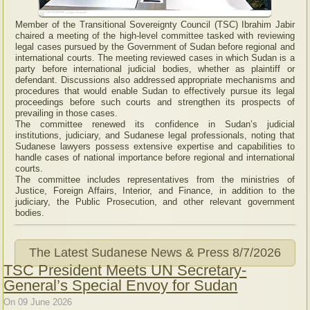
Member of the Transitional Sovereignty Council (TSC) Ibrahim Jabir
chaired a meeting of the high-level committee tasked with reviewing
legal cases pursued by the Government of Sudan before regional and
international courts. The meeting reviewed cases in which Sudan is a
party before international judicial bodies, whether as plaintiff or
defendant. Discussions also addressed appropriate mechanisms and
procedures that would enable Sudan to effectively pursue its legal
proceedings before such courts and strengthen its prospects of
prevailing in those cases.
The committee renewed its confidence in Sudan’s judicial
institutions, judiciary, and Sudanese legal professionals, noting that
Sudanese lawyers possess extensive expertise and capabilities to
handle cases of national importance before regional and international
courts.
The committee includes representatives from the ministries of
Justice, Foreign Affairs, Interior, and Finance, in addition to the
judiciary, the Public Prosecution, and other relevant government
bodies.
The Latest Sudanese News & Press
8/7/2026
TSC President Meets UN Secretary-
General’s Special Envoy for Sudan
On 09 June 2026