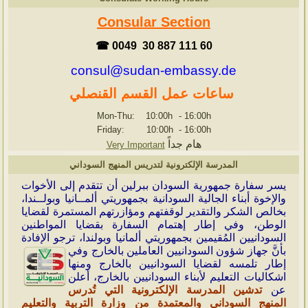
Consular Section
☎ 0049 30 887 111 60
consul@sudan-embassy.de
ساعات عمل القسم القنصلي
Mon-Thu: 10:00h
-
16:00h
Friday: 10:00h
-
16:00h
هام جداً
Very Important
المدرسة الإلكترونية لتدريس المنهج السوداني
ي
سر سفارة جمهورية السودان ببرلين أن تتقدم إلى الأخوات
والإخوة أبناء الجالية السودانية بجمهوريتي ألمــانيا وبولــندا،
بخالص الشكر والتقدير لوقفتهم ومؤازرتهم المستمرة لقضايا
الوطن، وفي إطار إهتمام السفارة بقضايا المواطنين
السودانيين المُقيمين بجمهوريتي ألمانيا وبولندا، ترجو الإفادة
بأنَّ جهاز شؤون
السودانيين العاملين بالخارج وفي
إطار تلمسه لقضايا السودانيين بالخارج ومنها
اشكاليات التعليم لأبناء السودانيين بالخارج، أعلن
عن
تدشين المدرسة الإلكترونية التي تُدرس
المنهج السوداني والمعتمدة من وزارة التربية والتعليم