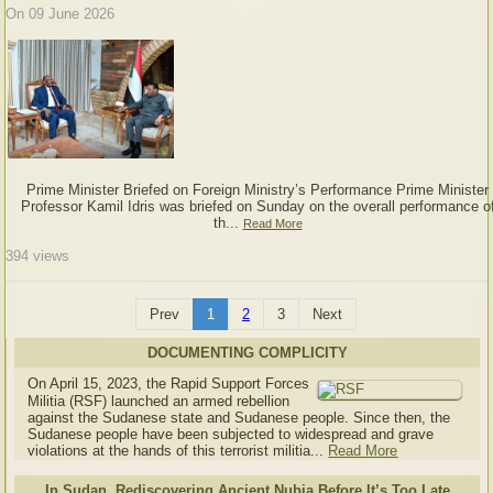
On 09 June 2026
Prime Minister Briefed on Foreign Ministry’s Performance Prime Minister
Professor Kamil Idris was briefed on Sunday on the overall performance o
th...
Read More
394
views
Prev
1
2
3
Next
DOCUMENTING COMPLICITY
On April 15, 2023, the Rapid Support Forces
Militia (RSF) launched an armed rebellion
against the Sudanese state and Sudanese people. Since then, the
Sudanese people have been subjected to widespread and grave
violations at the hands of this terrorist militia...
Read More
In Sudan, Rediscovering Ancient Nubia Before It’s Too Late