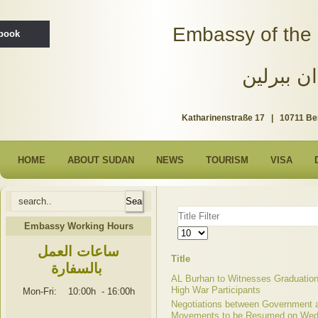
Embassy of the 
ebook
ن ببرلين
Katharinenstraße 17 | 10711 Be
HOME
ABOUT SUDAN
NEWS
TOURISM
VISA
Title
Filter
Embassy Working Hours
Display
#
ساعات العمل
Title
بالسفارة
AL Burhan to Witnesses Graduation
High War Participants
Mon-Fri: 10:00h
-
16:00h
Negotiations between Government 
Movements to be Resumed on We