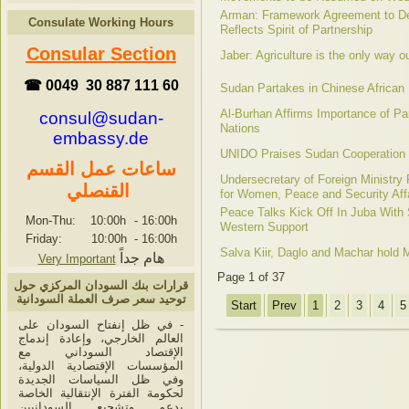
Arman: Framework Agreement to Del
Consulate Working Hours
Reflects Spirit of Partnership
Consular Section
Jaber: Agriculture is the only way ou
☎ 0049 30 887 111 60
Sudan Partakes in Chinese African
Al-Burhan Affirms Importance of Par
consul@sudan-
Nations
embassy.de
UNIDO Praises Sudan Cooperation w
ساعات عمل القسم
Undersecretary of Foreign Ministr
القنصلي
for Women, Peace and Security Aff
Peace Talks Kick Off In Juba With
Mon-Thu: 10:00h
-
16:00h
Western Support
Friday: 10:00h
-
16:00h
Salva Kiir, Daglo and Machar hold 
هام جداً
Very Important
Page 1 of 37
قرارات بنك السودان المركزي حول
توحيد سعر صرف العملة السودانية
Start
Prev
1
2
3
4
5
- في ظل إنفتاح السودان على
العالم الخارجي، وإعادة إندماج
الإقتصاد السوداني مع
المؤسسات الإقتصادية الدولية،
وفي ظل السياسات الجديدة
لحكومة الفترة الإنتقالية الخاصة
بدعم وتشجيع السودانيين