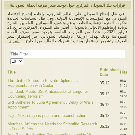
قرارات بنك السودان المركزي حول توحيد سعر صرف العملة السودانية
- في ظل إنفتاح السودان على العالم الخارجي، وإعادة إندماج الإقتصاد
السوداني مع المؤسسات الإقتصادية الدولية، وفي ظل السياسات الجديدة
لحكومة الفترة الإنتقالية الخاصة بدعم وتشجيع السودانيين العاملين بالخارج
لزيادة إرتباطهم الإيجابي بالسودان، أصدر بنك السودان المركزي بتاريخ 21
فبراير 2021م، عدداً من القرارت الخاصة بتوحيد سعر صرف العملة
السودانية وذلك بهدف الإرتقاء بالإقتصاد السوداني عبر إستقرار سعر
الصرف، وتشجيع الإستثمار، وجذب التتحويلات المالية من الخارج. ..
للمزيد
Title
Filter
Display
#
Published
Title
Hits
Date
The United States to Elevate Diplomatic
Hits:
05.12
Representation with Sudan
3451
Hamdouk Meets US. Ambassador at Large for
Hits:
05.12
Countering Terrorism
3256
SRF Adheres to Juba Agreement , Delay of Walis
Hits:
05.12
Appointment
3475
Hits:
Hajo: Next stage is peace and reconstruction
05.12
3559
Merghani Affirms the Needs for Scientific Research
Hits:
05.12
in Food Safety
2845
Anti-Polio Eradication Campaign Launched in W.
Hits: