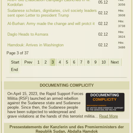
05.12
Kordofan
3056
Sudanese scholars, dignitaries, civil society leaders
Hits:
02.12
sent open Letter to president Trump
3608
Hits:
Al-Burhan: Army made the change and will protct it
02.12
3738
Hits:
Daglo Heads to Asmara
02.12
3824
Hits:
Hamdouk: Arrives in Washington
02.12
3486
Page 3 of 37
Start
Prev
1
2
3
4
5
6
7
8
9
10
Next
End
DOCUMENTING COMPLICITY
On April 15, 2023, the Rapid Support Forces
Militia (RSF) launched an armed rebellion
against the Sudanese state and Sudanese
people. Since then, the Sudanese people
have been subjected to widespread and
grave violations at the hands of this terrorist militia...
Read More
Pressestatements der Kanzlerin und des Premierministers der
Republik Sudan, Abdalla Hamdok