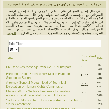
قرارات بنك السودان المركزي حول توحيد سعر صرف العملة السودانية
- في ظل إنفتاح السودان على العالم الخارجي، وإعادة إندماج الإقتصاد
السوداني مع المؤسسات الإقتصادية الدولية، وفي ظل السياسات الجديدة
لحكومة الفترة الإنتقالية الخاصة بدعم وتشجيع السودانيين العاملين بالخارج
لزيادة إرتباطهم الإيجابي بالسودان، أصدر بنك السودان المركزي بتاريخ 21
فبراير 2021م، عدداً من القرارت الخاصة بتوحيد سعر صرف العملة
السودانية وذلك بهدف الإرتقاء بالإقتصاد السوداني عبر إستقرار سعر
الصرف، وتشجيع الإستثمار، وجذب التتحويلات المالية من الخارج. ..
للمزيد
Title
Filter
Display
#
Published
Title
Hits
Date
Hits:
FM Receives message from UAE Counterpart
31.10
3411
European Union Extends 466 Million Euros in
Hits:
31.10
Support to Sudan
3259
Attorney General Meets Head of Technical
Hits:
31.10
Delegation of Human Rights Commission
3247
Madani affirms Sudan’s keenness to develop
Hits:
31.10
economic and trade relations with Ethiopia
3696
Sudanese Alliance for Education partakes in Global
Hits:
31.10
Skills Conference
3228
Al-Burhan: Sochi Summit Strong Support for Afro-
Hits: