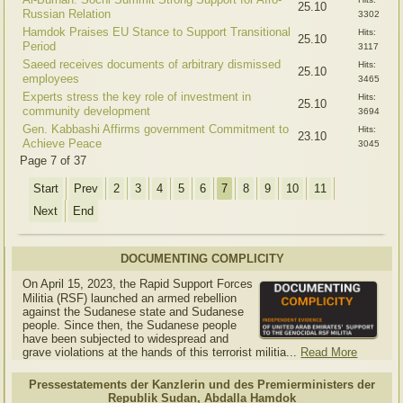
25.10
Russian Relation
3302
Hamdok Praises EU Stance to Support Transitional
Hits:
25.10
Period
3117
Saeed receives documents of arbitrary dismissed
Hits:
25.10
employees
3465
Experts stress the key role of investment in
Hits:
25.10
community development
3694
Gen. Kabbashi Affirms government Commitment to
Hits:
23.10
Achieve Peace
3045
Page 7 of 37
Start
Prev
2
3
4
5
6
7
8
9
10
11
Next
End
DOCUMENTING COMPLICITY
On April 15, 2023, the Rapid Support Forces
Militia (RSF) launched an armed rebellion
against the Sudanese state and Sudanese
people. Since then, the Sudanese people
have been subjected to widespread and
grave violations at the hands of this terrorist militia...
Read More
Pressestatements der Kanzlerin und des Premierministers der
Republik Sudan, Abdalla Hamdok