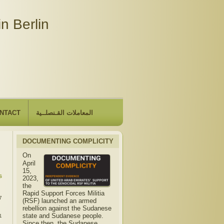
n Berlin
NTACT
المعاملات القـنصلــية
DOCUMENTING COMPLICITY
On
April
15,
s
2023,
the
Rapid Support Forces Militia
7
(RSF) launched an armed
rebellion against the Sudanese
state and Sudanese people.
1
Since then, the Sudanese