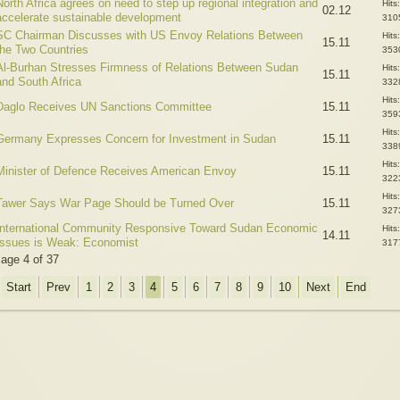
North Africa agrees on need to step up regional integration and
Hits:
02.12
accelerate sustainable development
310
SC Chairman Discusses with US Envoy Relations Between
Hits:
15.11
the Two Countries
353
Al-Burhan Stresses Firmness of Relations Between Sudan
Hits:
15.11
and South Africa
332
Hits:
Daglo Receives UN Sanctions Committee
15.11
359
Hits:
Germany Expresses Concern for Investment in Sudan
15.11
338
Hits:
Minister of Defence Receives American Envoy
15.11
322
Hits:
Tawer Says War Page Should be Turned Over
15.11
327
International Community Responsive Toward Sudan Economic
Hits:
14.11
Issues is Weak: Economist
317
age 4 of 37
Start
Prev
1
2
3
4
5
6
7
8
9
10
Next
End