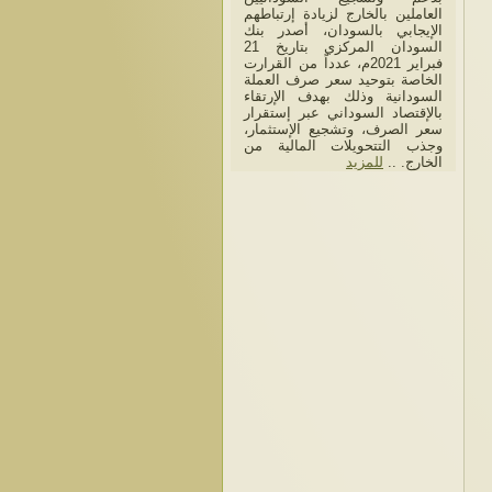
العاملين بالخارج لزيادة إرتباطهم
الإيجابي بالسودان، أصدر بنك
السودان المركزي بتاريخ 21
فبراير 2021م، عدداً من القرارت
الخاصة بتوحيد سعر صرف العملة
السودانية وذلك بهدف الإرتقاء
بالإقتصاد السوداني عبر إستقرار
سعر الصرف، وتشجيع الإستثمار،
وجذب التتحويلات المالية من
الخارج. ..
للمزيد