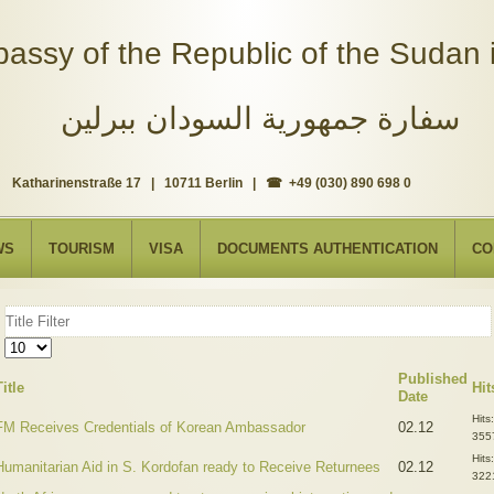
assy of the Republic of the Sudan i
سفارة جمهورية السودان ببرلين
Katharinenstraße 17 | 10711 Berlin | ☎ +49 (030) 890 698 0
WS
TOURISM
VISA
DOCUMENTS AUTHENTICATION
CO
Title
Filter
Display
#
Published
Title
Hit
Date
Hits:
FM Receives Credentials of Korean Ambassador
02.12
355
Hits:
Humanitarian Aid in S. Kordofan ready to Receive Returnees
02.12
322