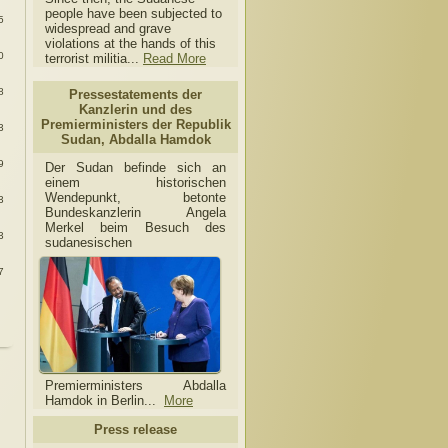
people have been subjected to
5
widespread and grave
violations at the hands of this
0
terrorist militia...
Read More
8
Pressestatements der
Kanzlerin und des
Premierministers der Republik
3
Sudan, Abdalla Hamdok
9
Der Sudan befinde sich an
einem historischen
Wendepunkt, betonte
3
Bundeskanzlerin Angela
Merkel beim Besuch des
3
sudanesischen
7
Premierministers Abdalla
Hamdok in Berlin...
More
Press release