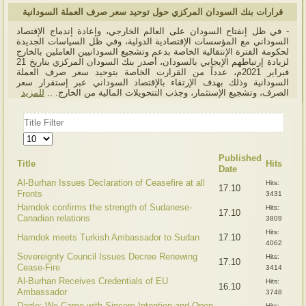
قرارات بنك السودان المركزي حول توحيد سعر صرف العملة السودانية
- في ظل إنفتاح السودان على العالم الخارجي، وإعادة إندماج الإقتصاد
السوداني مع المؤسسات الإقتصادية الدولية، وفي ظل السياسات الجديدة
لحكومة الفترة الإنتقالية الخاصة بدعم وتشجيع السودانيين العاملين بالخارج
لزيادة إرتباطهم الإيجابي بالسودان، أصدر بنك السودان المركزي بتاريخ 21
فبراير 2021م، عدداً من القرارت الخاصة بتوحيد سعر صرف العملة
السودانية وذلك بهدف الإرتقاء بالإقتصاد السوداني عبر إستقرار سعر
الصرف، وتشجيع الإستثمار، وجذب التتحويلات المالية من الخارج. ..
للمزيد
Title
Filter
Display
#
Published
Title
Hits
Date
Al-Burhan Issues Declaration of Ceasefire at all
Hits:
17.10
Fronts
3431
Hamdok confirms the strength of Sudanese-
Hits:
17.10
Canadian relations
3809
Hits:
Hamdok meets Turkish Ambassador to Sudan
17.10
4062
Sovereignty Council Issues Decree Renewing
Hits:
17.10
Cease-Fire
3414
Al-Burhan Receives Credentials of EU
Hits:
16.10
Ambassador
3748
Daglo: We Came with Sincere Intention and Open
Hits: