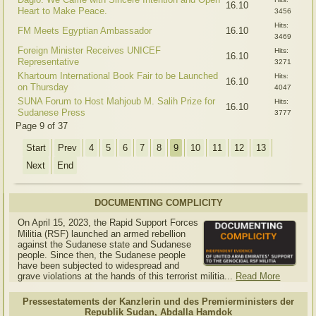
16.10
Heart to Make Peace.
3456
Hits:
FM Meets Egyptian Ambassador
16.10
3469
Foreign Minister Receives UNICEF
Hits:
16.10
Representative
3271
Khartoum International Book Fair to be Launched
Hits:
16.10
on Thursday
4047
SUNA Forum to Host Mahjoub M. Salih Prize for
Hits:
16.10
Sudanese Press
3777
Page 9 of 37
Start
Prev
4
5
6
7
8
9
10
11
12
13
Next
End
DOCUMENTING COMPLICITY
On April 15, 2023, the Rapid Support Forces
Militia (RSF) launched an armed rebellion
against the Sudanese state and Sudanese
people. Since then, the Sudanese people
have been subjected to widespread and
grave violations at the hands of this terrorist militia...
Read More
Pressestatements der Kanzlerin und des Premierministers der
Republik Sudan, Abdalla Hamdok