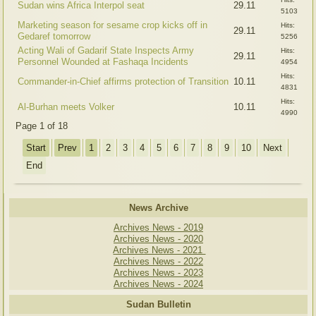
Sudan wins Africa Interpol seat
29.11
5103
Marketing season for sesame crop kicks off in
Hits:
29.11
Gedaref tomorrow
5256
Acting Wali of Gadarif State Inspects Army
Hits:
29.11
Personnel Wounded at Fashaqa Incidents
4954
Hits:
Commander-in-Chief affirms protection of Transition
10.11
4831
Hits:
Al-Burhan meets Volker
10.11
4990
Page 1 of 18
Start
Prev
1
2
3
4
5
6
7
8
9
10
Next
End
News Archive
Archives News - 2019
Archives News - 2020
Archives News - 2021
Archives News - 2022
Archives News - 2023
Archives News - 2024
Sudan Bulletin