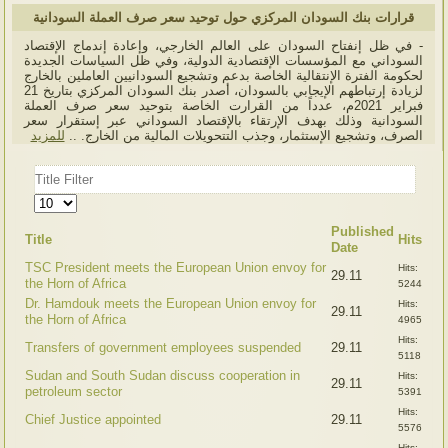
قرارات بنك السودان المركزي حول توحيد سعر صرف العملة السودانية
- في ظل إنفتاح السودان على العالم الخارجي، وإعادة إندماج الإقتصاد
السوداني مع المؤسسات الإقتصادية الدولية، وفي ظل السياسات الجديدة
لحكومة الفترة الإنتقالية الخاصة بدعم وتشجيع السودانيين العاملين بالخارج
لزيادة إرتباطهم الإيجابي بالسودان، أصدر بنك السودان المركزي بتاريخ 21
فبراير 2021م، عدداً من القرارت الخاصة بتوحيد سعر صرف العملة
السودانية وذلك بهدف الإرتقاء بالإقتصاد السوداني عبر إستقرار سعر
الصرف، وتشجيع الإستثمار، وجذب التتحويلات المالية من الخارج. ..
للمزيد
Title
Filter
Display
#
Published
Title
Hits
Date
TSC President meets the European Union envoy for
Hits:
29.11
the Horn of Africa
5244
Dr. Hamdouk meets the European Union envoy for
Hits:
29.11
the Horn of Africa
4965
Hits:
Transfers of government employees suspended
29.11
5118
Sudan and South Sudan discuss cooperation in
Hits:
29.11
petroleum sector
5391
Hits:
Chief Justice appointed
29.11
5576
Hits: