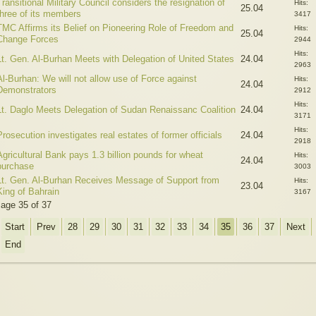
Transitional Military Council considers the resignation of
Hits:
25.04
three of its members
3417
TMC Affirms its Belief on Pioneering Role of Freedom and
Hits:
25.04
Change Forces
2944
Hits:
Lt. Gen. Al-Burhan Meets with Delegation of United States
24.04
2963
Al-Burhan: We will not allow use of Force against
Hits:
24.04
Demonstrators
2912
Hits:
Lt. Daglo Meets Delegation of Sudan Renaissanc Coalition
24.04
3171
Hits:
Prosecution investigates real estates of former officials
24.04
2918
Agricultural Bank pays 1.3 billion pounds for wheat
Hits:
24.04
purchase
3003
Lt. Gen. Al-Burhan Receives Message of Support from
Hits:
23.04
King of Bahrain
3167
age 35 of 37
Start
Prev
28
29
30
31
32
33
34
35
36
37
Next
End