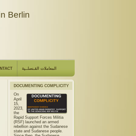
n Berlin
NTACT
المعاملات القـنصلــية
DOCUMENTING COMPLICITY
On
April
15,
2023,
the
Rapid Support Forces Militia
(RSF) launched an armed
rebellion against the Sudanese
state and Sudanese people.
Since then, the Sudanese