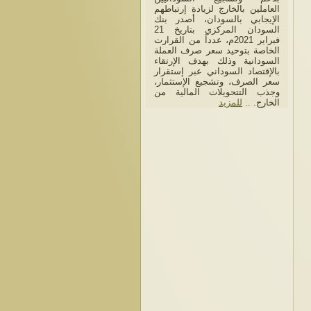
العاملين بالخارج لزيادة إرتباطهم
الإيجابي بالسودان، أصدر بنك
السودان المركزي بتاريخ 21
فبراير 2021م، عدداً من القرارت
الخاصة بتوحيد سعر صرف العملة
السودانية وذلك بهدف الإرتقاء
بالإقتصاد السوداني عبر إستقرار
سعر الصرف، وتشجيع الإستثمار،
وجذب التتحويلات المالية من
الخارج. ..
للمزيد