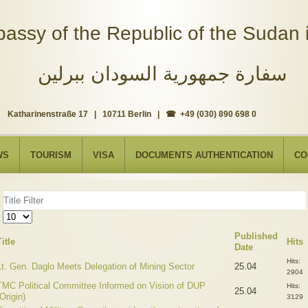
assy of the Republic of the Sudan i
سفارة جمهورية السودان ببرلين
Katharinenstraße 17 | 10711 Berlin | ☎ +49 (030) 890 698 0
WS
TOURISM
VISA
DOCUMENTS AUTHENTICATION
CO
Title
Filter
Display
#
Published
Title
Hits
Date
Hits:
Lt. Gen. Daglo Meets Delegation of Mining Sector
25.04
2904
TMC Political Committee Informed on Vision of DUP
Hits:
25.04
(Origin)
3129