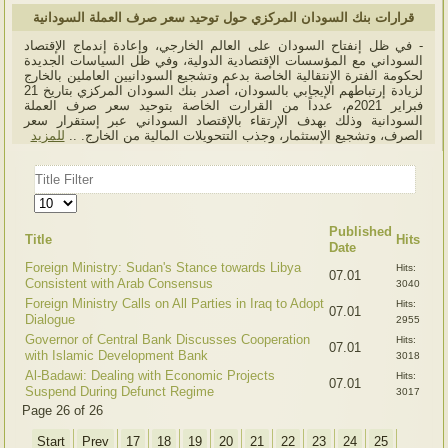
قرارات بنك السودان المركزي حول توحيد سعر صرف العملة السودانية
- في ظل إنفتاح السودان على العالم الخارجي، وإعادة إندماج الإقتصاد
السوداني مع المؤسسات الإقتصادية الدولية، وفي ظل السياسات الجديدة
لحكومة الفترة الإنتقالية الخاصة بدعم وتشجيع السودانيين العاملين بالخارج
لزيادة إرتباطهم الإيجابي بالسودان، أصدر بنك السودان المركزي بتاريخ 21
فبراير 2021م، عدداً من القرارت الخاصة بتوحيد سعر صرف العملة
السودانية وذلك بهدف الإرتقاء بالإقتصاد السوداني عبر إستقرار سعر
الصرف، وتشجيع الإستثمار، وجذب التتحويلات المالية من الخارج. ..
للمزيد
Title
Filter
Display
#
Published
Title
Hits
Date
Foreign Ministry: Sudan's Stance towards Libya
Hits:
07.01
Consistent with Arab Consensus
3040
Foreign Ministry Calls on All Parties in Iraq to Adopt
Hits:
07.01
Dialogue
2955
Governor of Central Bank Discusses Cooperation
Hits:
07.01
with Islamic Development Bank
3018
Al-Badawi: Dealing with Economic Projects
Hits:
07.01
Suspend During Defunct Regime
3017
Page 26 of 26
Start
Prev
17
18
19
20
21
22
23
24
25