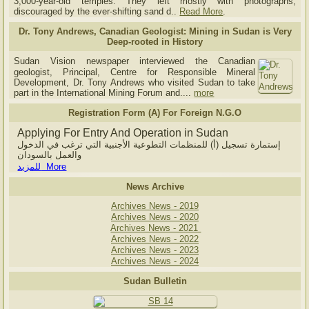
3,000-year-old temples. They left mostly with photographs,
discouraged by the ever-shifting sand d..
Read More
.
Dr. Tony Andrews, Canadian Geologist: Mining in Sudan is Very
Deep-rooted in History
Sudan Vision newspaper interviewed the Canadian
geologist, Principal, Centre for Responsible Mineral
Development, Dr. Tony Andrews who visited Sudan to take
part in the International Mining Forum and....
more
Registration Form (A) For Foreign N.G.O
Applying For Entry And Operation in Sudan
إستمارة تسجيل (أ) للمنظمات التطوعية الأجنبية التي ترغب في الدخول
والعمل بالسودان
للمزيد More
News Archive
Archives News - 2019
Archives News - 2020
Archives News - 2021
Archives News - 2022
Archives News - 2023
Archives News - 2024
Sudan Bulletin