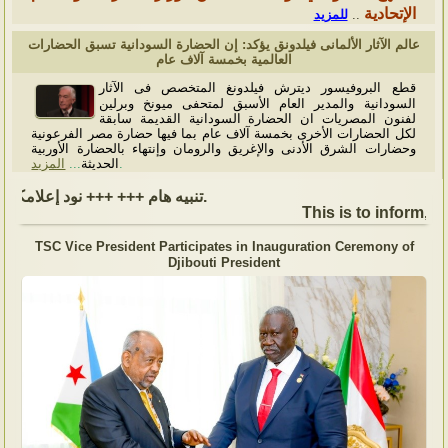
الإتحادية
للمزيد
..
عالم الآثار الألمانى فيلدونق يؤكد: إن الحضارة السودانية تسبق الحضارات
العالمية بخمسة آلاف عام
قطع البروفيسور ديترش فيلدونغ المتخصص فى الآثار
السودانية والمدير العام الأسبق لمتحفى ميونخ وبرلين
لفنون المصريات ان الحضارة السودانية القديمة سابقة
لكل الحضارات الأخرى بخمسة آلاف عام بما فيها حضارة مصر الفرعونية
وحضارات الشرق الأدنى والإغريق والرومان وإنتهاء بالحضارة الأوربية
المزيد
...
الحديثة
.
تنبيه هام +++ +++ نود إعلامكم بأن السفارة ستكون مغلقة بمناسبة بداية العام الهجري الجديد, أعاده الله علينا جميعاُ باليمن والبركات، وذلك يوم الجمعة الموافق 19 يونيو 2026. وستستأنف السفارة عملها يوم الاثنين الموافق 22 يونيو 2026، خلال ساعات العمل المعتادة (من الاثنين إلى الجمعة، من الساعة 9:00 صباحًا إلى 16:00 مساءً).
This is to inform, th
TSC Vice President Participates in Inauguration Ceremony of
Djibouti President