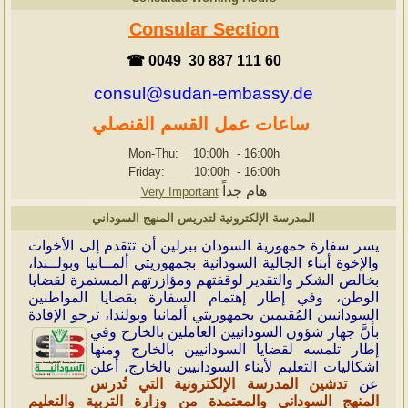
Consular Section
☎ 0049 30 887 111 60
consul@sudan-embassy.de
ساعات عمل القسم القنصلي
Mon-Thu: 10:00h
-
16:00h
Friday: 10:00h
-
16:00h
هام جداً
Very Important
المدرسة الإلكترونية لتدريس المنهج السوداني
ي
سر سفارة جمهورية السودان ببرلين أن تتقدم إلى الأخوات
والإخوة أبناء الجالية السودانية بجمهوريتي ألمــانيا وبولــندا،
بخالص الشكر والتقدير لوقفتهم ومؤازرتهم المستمرة لقضايا
الوطن، وفي إطار إهتمام السفارة بقضايا المواطنين
السودانيين المُقيمين بجمهوريتي ألمانيا وبولندا، ترجو الإفادة
بأنَّ جهاز شؤون
السودانيين العاملين بالخارج وفي
إطار تلمسه لقضايا السودانيين بالخارج ومنها
اشكاليات التعليم لأبناء السودانيين بالخارج، أعلن
عن
تدشين المدرسة الإلكترونية التي تُدرس
المنهج السوداني والمعتمدة من وزارة التربية والتعليم