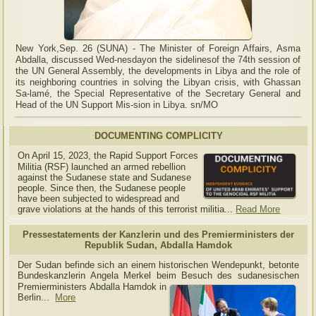
New York,Sep. 26 (SUNA) - The Minister of Foreign Affairs, Asma
Abdalla, discussed Wed-nesdayon the sidelinesof the 74th session of
the UN General Assembly, the developments in Libya and the role of
its neighboring countries in solving the Libyan crisis, with Ghassan
Sa-lamé, the Special Representative of the Secretary General and
Head of the UN Support Mis-sion in Libya. sn/MO
DOCUMENTING COMPLICITY
On April 15, 2023, the Rapid Support Forces
Militia (RSF) launched an armed rebellion
against the Sudanese state and Sudanese
people. Since then, the Sudanese people
have been subjected to widespread and
grave violations at the hands of this terrorist militia...
Read More
Pressestatements der Kanzlerin und des Premierministers der
Republik Sudan, Abdalla Hamdok
Der Sudan befinde sich an einem historischen Wendepunkt, betonte
Bundeskanzlerin Angela Merkel beim Besuch des sudanesischen
Premierministers Abdalla Hamdok in
Berlin...
More