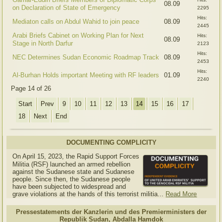
08.09
on Declaration of State of Emergency
2295
Hits:
Mediaton calls on Abdul Wahid to join peace
08.09
2445
Arabi Briefs Cabinet on Working Plan for Next
Hits:
08.09
Stage in North Darfur
2123
Hits:
NEC Determines Sudan Economic Roadmap Track
08.09
2453
Hits:
Al-Burhan Holds important Meeting with RF leaders
01.09
2240
Page 14 of 26
Start
Prev
9
10
11
12
13
14
15
16
17
18
Next
End
DOCUMENTING COMPLICITY
On April 15, 2023, the Rapid Support Forces
Militia (RSF) launched an armed rebellion
against the Sudanese state and Sudanese
people. Since then, the Sudanese people
have been subjected to widespread and
grave violations at the hands of this terrorist militia...
Read More
Pressestatements der Kanzlerin und des Premierministers der
Republik Sudan, Abdalla Hamdok