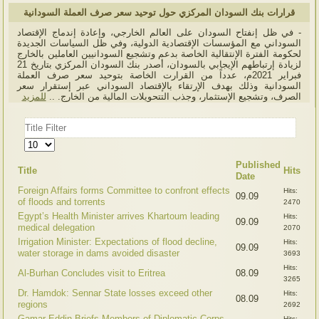
قرارات بنك السودان المركزي حول توحيد سعر صرف العملة السودانية
- في ظل إنفتاح السودان على العالم الخارجي، وإعادة إندماج الإقتصاد
السوداني مع المؤسسات الإقتصادية الدولية، وفي ظل السياسات الجديدة
لحكومة الفترة الإنتقالية الخاصة بدعم وتشجيع السودانيين العاملين بالخارج
لزيادة إرتباطهم الإيجابي بالسودان، أصدر بنك السودان المركزي بتاريخ 21
فبراير 2021م، عدداً من القرارت الخاصة بتوحيد سعر صرف العملة
السودانية وذلك بهدف الإرتقاء بالإقتصاد السوداني عبر إستقرار سعر
الصرف، وتشجيع الإستثمار، وجذب التتحويلات المالية من الخارج. ..
للمزيد
Title
Filter
Display
#
Published
Title
Hits
Date
Foreign Affairs forms Committee to confront effects
Hits:
09.09
of floods and torrents
2470
Egypt’s Health Minister arrives Khartoum leading
Hits:
09.09
medical delegation
2070
Irrigation Minister: Expectations of flood decline,
Hits:
09.09
water storage in dams avoided disaster
3693
Hits:
Al-Burhan Concludes visit to Eritrea
08.09
3265
Dr. Hamdok: Sennar State losses exceed other
Hits:
08.09
regions
2692
Gamar-Eddin Briefs Members of Diplomatic Corps
Hits: