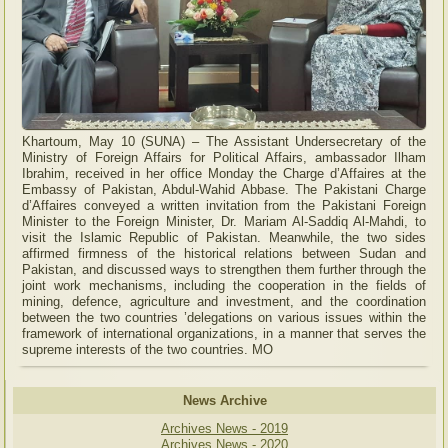
Khartoum, May 10 (SUNA) – The Assistant Undersecretary of the
Ministry of Foreign Affairs for Political Affairs, ambassador Ilham
Ibrahim, received in her office Monday the Charge d’Affaires at the
Embassy of Pakistan, Abdul-Wahid Abbase. The Pakistani Charge
d’Affaires conveyed a written invitation from the Pakistani Foreign
Minister to the Foreign Minister, Dr. Mariam Al-Saddiq Al-Mahdi, to
visit the Islamic Republic of Pakistan. Meanwhile, the two sides
affirmed firmness of the historical relations between Sudan and
Pakistan, and discussed ways to strengthen them further through the
joint work mechanisms, including the cooperation in the fields of
mining, defence, agriculture and investment, and the coordination
between the two countries ’delegations on various issues within the
framework of international organizations, in a manner that serves the
supreme interests of the two countries. MO
News Archive
Archives News - 2019
Archives News - 2020