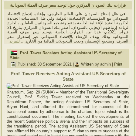
قرارات بنك السودان المركزي حول توحيد سعر صرف العملة السودانية
- في ظل إنفتاح السودان على العالم الخارجي، وإعادة إندماج الإقتصاد
السوداني مع المؤسسات الإقتصادية الدولية، وفي ظل السياسات الجديدة
لحكومة الفترة الإنتقالية الخاصة بدعم وتشجيع السودانيين العاملين بالخارج
لزيادة إرتباطهم الإيجابي بالسودان، أصدر بنك السودان المركزي بتاريخ 21
فبراير 2021م، عدداً من القرارت الخاصة بتوحيد سعر صرف العملة
السودانية وذلك بهدف الإرتقاء بالإقتصاد السوداني عبر إستقرار سعر
الصرف، وتشجيع الإستثمار، وجذب التتحويلات المالية من الخارج. ..
للمزيد
Prof. Tawer Receives Acting Assistant US Secretary of
State
Published: 30 September 2021
|
Written by admin
|
Print
Prof. Tawer Receives Acting Assistant US Secretary of
State
Khartoum, Sep. 29 (SUNA) – Member of the Transitional Sovereignty
Council, Prof. Siddiq Tawer, received on Wednesday at the
Republican Palace, the acting Assistant US Secretary of State,
Bryan Hunt, and affirmed the commitment for success of the
transitional period by adherence to the charters, top of which is the
constitutional document. The meeting tackled the developments at
the recent Sudanese political arena and their impacts on success of
the transitional period. The acting Assistant US Secretary of State
has affirmed his country’s support to Sudan to ensure success of the
transitional period and to boost the partnership in accordance with the