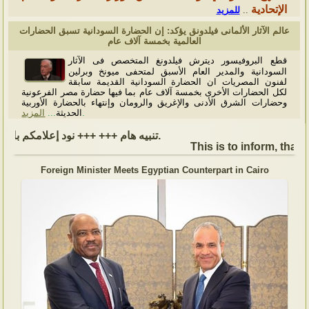
الإتحادية
للمزيد
..
عالم الآثار الألمانى فيلدونق يؤكد: إن الحضارة السودانية تسبق الحضارات
العالمية بخمسة آلاف عام
قطع البروفيسور ديترش فيلدونغ المتخصص فى الآثار
السودانية والمدير العام الأسبق لمتحفى ميونخ وبرلين
لفنون المصريات ان الحضارة السودانية القديمة سابقة
لكل الحضارات الأخرى بخمسة آلاف عام بما فيها حضارة مصر الفرعونية
وحضارات الشرق الأدنى والإغريق والرومان وإنتهاء بالحضارة الأوربية
المزيد
...
الحديثة
.
تنبيه هام +++ +++ نود إعلامكم بأن السفارة ستكون مغلقة بمناسبة بداية العام الهجري الجديد, أعاده الله علينا جميعاُ باليمن والبركات، وذلك يوم الجمعة الموافق 19 يونيو 2026. وستستأنف السفارة عملها يوم الاثنين الموافق 22 يونيو 2026، خلال ساعات العمل المعتادة (من الاثنين إلى الجمعة، من الساعة 9:00 صباحًا إلى 16:00 مساءً).
This is to inform, that t
Foreign Minister Meets Egyptian Counterpart in Cairo