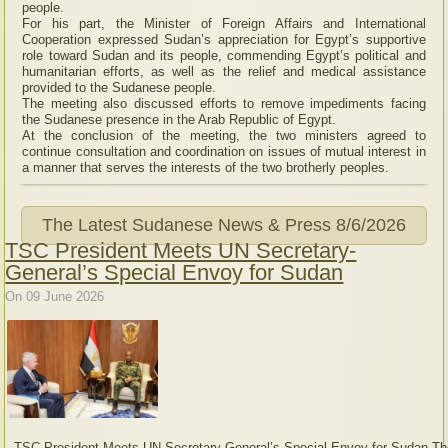
people.
For his part, the Minister of Foreign Affairs and International
Cooperation expressed Sudan’s appreciation for Egypt’s supportive
role toward Sudan and its people, commending Egypt’s political and
humanitarian efforts, as well as the relief and medical assistance
provided to the Sudanese people.
The meeting also discussed efforts to remove impediments facing
the Sudanese presence in the Arab Republic of Egypt.
At the conclusion of the meeting, the two ministers agreed to
continue consultation and coordination on issues of mutual interest in
a manner that serves the interests of the two brotherly peoples.
The Latest Sudanese News & Press
8/6/2026
TSC President Meets UN Secretary-
General’s Special Envoy for Sudan
On 09 June 2026
TSC President Meets UN Secretary-General’s Special Envoy for Sudan Th