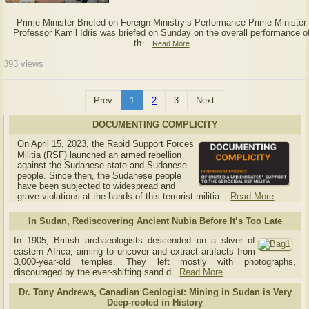
Prime Minister Briefed on Foreign Ministry’s Performance Prime Minister
Professor Kamil Idris was briefed on Sunday on the overall performance o
th...
Read More
393
views
Prev
1
2
3
Next
DOCUMENTING COMPLICITY
On April 15, 2023, the Rapid Support Forces
Militia (RSF) launched an armed rebellion
against the Sudanese state and Sudanese
people. Since then, the Sudanese people
have been subjected to widespread and
grave violations at the hands of this terrorist militia...
Read More
In Sudan, Rediscovering Ancient Nubia Before It’s Too Late
In 1905, British archaeologists descended on a sliver of
eastern Africa, aiming to uncover and extract artifacts from
3,000-year-old temples. They left mostly with photographs,
discouraged by the ever-shifting sand d..
Read More
.
Dr. Tony Andrews, Canadian Geologist: Mining in Sudan is Very
Deep-rooted in History