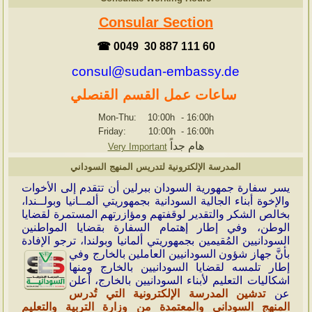
Consular Section
☎ 0049 30 887 111 60
consul@sudan-embassy.de
ساعات عمل القسم القنصلي
Mon-Thu: 10:00h
-
16:00h
Friday: 10:00h
-
16:00h
هام جداً
Very Important
المدرسة الإلكترونية لتدريس المنهج السوداني
ي
سر سفارة جمهورية السودان ببرلين أن تتقدم إلى الأخوات
والإخوة أبناء الجالية السودانية بجمهوريتي ألمــانيا وبولــندا،
بخالص الشكر والتقدير لوقفتهم ومؤازرتهم المستمرة لقضايا
الوطن، وفي إطار إهتمام السفارة بقضايا المواطنين
السودانيين المُقيمين بجمهوريتي ألمانيا وبولندا، ترجو الإفادة
بأنَّ جهاز شؤون
السودانيين العاملين بالخارج وفي
إطار تلمسه لقضايا السودانيين بالخارج ومنها
اشكاليات التعليم لأبناء السودانيين بالخارج، أعلن
عن
تدشين المدرسة الإلكترونية التي تُدرس
المنهج السوداني والمعتمدة من وزارة التربية والتعليم