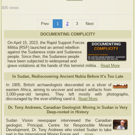
406
views
Prev
1
2
3
Next
DOCUMENTING COMPLICITY
On April 15, 2023, the Rapid Support Forces
Militia (RSF) launched an armed rebellion
against the Sudanese state and Sudanese
people. Since then, the Sudanese people
have been subjected to widespread and
grave violations at the hands of this terrorist militia...
Read More
In Sudan, Rediscovering Ancient Nubia Before It’s Too Late
In 1905, British archaeologists descended on a sliver of
eastern Africa, aiming to uncover and extract artifacts from
3,000-year-old temples. They left mostly with photographs,
discouraged by the ever-shifting sand d..
Read More
.
Dr. Tony Andrews, Canadian Geologist: Mining in Sudan is Very
Deep-rooted in History
Sudan Vision newspaper interviewed the Canadian
geologist, Principal, Centre for Responsible Mineral
Development, Dr. Tony Andrews who visited Sudan to take
part in the International Mining Forum and....
more