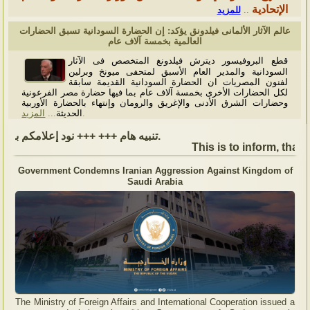
الإتحادية
للمزيد
..
عالم الآثار الألمانى فيلدونق يؤكد: إن الحضارة السودانية تسبق الحضارات
العالمية بخمسة آلاف عام
قطع البروفيسور ديترش فيلدونغ المتخصص فى الآثار
السودانية والمدير العام الأسبق لمتحفى ميونخ وبرلين
لفنون المصريات ان الحضارة السودانية القديمة سابقة
لكل الحضارات الأخرى بخمسة آلاف عام بما فيها حضارة مصر الفرعونية
وحضارات الشرق الأدنى والإغريق والرومان وإنتهاء بالحضارة الأوربية
المزيد
...
الحديثة
.
تنبيه هام +++ +++ نود إعلامكم بأن السفارة ستكون مغلقة بمناسبة بداية العام الهجري الجديد, أعاده الله علينا جميعاُ باليمن والبركات، وذلك يوم الجمعة الموافق 19 يونيو 2026. وستستأنف السفارة عملها يوم الاثنين الموافق 22 يونيو 2026، خلال ساعات العمل المعتادة (من الاثنين إلى الجمعة، من الساعة 9:00 صباحًا إلى 16:00 مساءً).
This is to inform, that 
Government Condemns Iranian Aggression Against Kingdom of
Saudi Arabia
The Ministry of Foreign Affairs and International Cooperation issued a