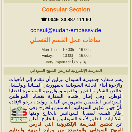
Consular Section
☎ 0049 30 887 111 60
consul@sudan-embassy.de
ساعات عمل القسم القنصلي
Mon-Thu: 10:00h
-
16:00h
Friday: 10:00h
-
16:00h
هام جداً
Very Important
المدرسة الإلكترونية لتدريس المنهج السوداني
ي
سر سفارة جمهورية السودان ببرلين أن تتقدم إلى الأخوات
والإخوة أبناء الجالية السودانية بجمهوريتي ألمــانيا وبولــندا،
بخالص الشكر والتقدير لوقفتهم ومؤازرتهم المستمرة لقضايا
الوطن، وفي إطار إهتمام السفارة بقضايا المواطنين
السودانيين المُقيمين بجمهوريتي ألمانيا وبولندا، ترجو الإفادة
بأنَّ جهاز شؤون
السودانيين العاملين بالخارج وفي
إطار تلمسه لقضايا السودانيين بالخارج ومنها
اشكاليات التعليم لأبناء السودانيين بالخارج، أعلن
عن
تدشين المدرسة الإلكترونية التي تُدرس
المنهج السوداني والمعتمدة من وزارة التربية والتعليم