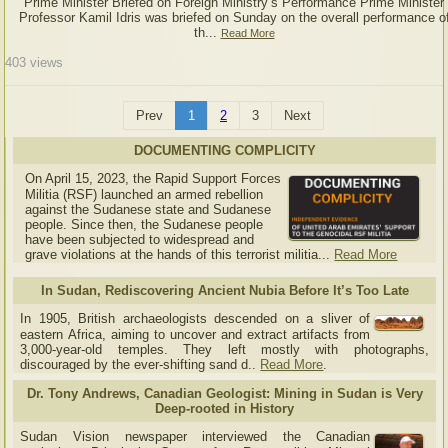
Prime Minister Briefed on Foreign Ministry’s Performance Prime Minister
Professor Kamil Idris was briefed on Sunday on the overall performance o
th...
Read More
403
views
Prev
1
2
3
Next
DOCUMENTING COMPLICITY
On April 15, 2023, the Rapid Support Forces
Militia (RSF) launched an armed rebellion
against the Sudanese state and Sudanese
people. Since then, the Sudanese people
have been subjected to widespread and
grave violations at the hands of this terrorist militia...
Read More
In Sudan, Rediscovering Ancient Nubia Before It’s Too Late
In 1905, British archaeologists descended on a sliver of
eastern Africa, aiming to uncover and extract artifacts from
3,000-year-old temples. They left mostly with photographs,
discouraged by the ever-shifting sand d..
Read More
.
Dr. Tony Andrews, Canadian Geologist: Mining in Sudan is Very
Deep-rooted in History
Sudan Vision newspaper interviewed the Canadian