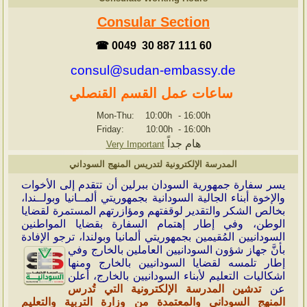
Consular Section
☎ 0049 30 887 111 60
consul@sudan-embassy.de
ساعات عمل القسم القنصلي
Mon-Thu: 10:00h
-
16:00h
Friday: 10:00h
-
16:00h
هام جداً
Very Important
المدرسة الإلكترونية لتدريس المنهج السوداني
ي
سر سفارة جمهورية السودان ببرلين أن تتقدم إلى الأخوات
والإخوة أبناء الجالية السودانية بجمهوريتي ألمــانيا وبولــندا،
بخالص الشكر والتقدير لوقفتهم ومؤازرتهم المستمرة لقضايا
الوطن، وفي إطار إهتمام السفارة بقضايا المواطنين
السودانيين المُقيمين بجمهوريتي ألمانيا وبولندا، ترجو الإفادة
بأنَّ جهاز شؤون
السودانيين العاملين بالخارج وفي
إطار تلمسه لقضايا السودانيين بالخارج ومنها
اشكاليات التعليم لأبناء السودانيين بالخارج، أعلن
عن
تدشين المدرسة الإلكترونية التي تُدرس
المنهج السوداني والمعتمدة من وزارة التربية والتعليم