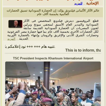
الإتحادية
للمزيد
..
عالم الآثار الألمانى فيلدونق يؤكد: إن الحضارة السودانية تسبق الحضارات
العالمية بخمسة آلاف عام
قطع البروفيسور ديترش فيلدونغ المتخصص فى الآثار
السودانية والمدير العام الأسبق لمتحفى ميونخ وبرلين
لفنون المصريات ان الحضارة السودانية القديمة سابقة
لكل الحضارات الأخرى بخمسة آلاف عام بما فيها حضارة مصر الفرعونية
وحضارات الشرق الأدنى والإغريق والرومان وإنتهاء بالحضارة الأوربية
المزيد
...
الحديثة
.
تنبيه هام +++ +++ نود إعلامكم بأن السفارة ستكون مغلقة بمناسبة بداية العام الهجري الجديد, أعاده الله علينا جميعاُ باليمن والبركات، وذلك يوم الجمعة الموافق 19 يونيو 2026. وستستأنف السفارة عملها يوم الاثنين الموافق 22 يونيو 2026، خلال ساعات العمل المعتادة (من الاثنين إلى الجمعة، من الساعة 9:00 صباحًا إلى 16:00 مساءً).
This is to inform, that 
TSC President Inspects Khartoum International Airport