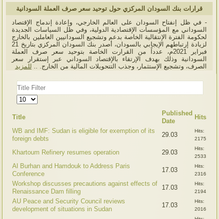
قرارات بنك السودان المركزي حول توحيد سعر صرف العملة السودانية
- في ظل إنفتاح السودان على العالم الخارجي، وإعادة إندماج الإقتصاد
السوداني مع المؤسسات الإقتصادية الدولية، وفي ظل السياسات الجديدة
لحكومة الفترة الإنتقالية الخاصة بدعم وتشجيع السودانيين العاملين بالخارج
لزيادة إرتباطهم الإيجابي بالسودان، أصدر بنك السودان المركزي بتاريخ 21
فبراير 2021م، عدداً من القرارت الخاصة بتوحيد سعر صرف العملة
السودانية وذلك بهدف الإرتقاء بالإقتصاد السوداني عبر إستقرار سعر
الصرف، وتشجيع الإستثمار، وجذب التتحويلات المالية من الخارج. ..
للمزيد
Title
Filter
Display
#
Published
Title
Hits
Date
WB and IMF: Sudan is eligible for exemption of its
Hits:
29.03
foreign debts
2175
Hits:
Khartoum Refinery resumes operation
29.03
2533
Al Burhan and Hamdouk to Address Paris
Hits:
17.03
Conference
2316
Workshop discusses precautions against effects of
Hits:
17.03
Renaissance Dam filling
2194
AU Peace and Security Council reviews
Hits:
17.03
development of situations in Sudan
2016
Hits: