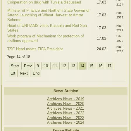
Cooperation on drug with Tunisia discussed
17.03
2154
Minister of Finance and Northern State Governor
Hits:
Attend Launching of Wheat Harvest at Amtar
17.03
2572
Scheme
Head of UNITAMS visits Kassala and Red Sea
Hits:
17.03
States
2279
Work program of Mechanism for protection of
Hits:
17.03
civilians approved
1972
Hits:
TSC Head meets FIFA President
24.02
2238
Page 14 of 18
Start
Prev
9
10
11
12
13
14
15
16
17
18
Next
End
News Archive
Archives News - 2019
Archives News - 2020
Archives News - 2021
Archives News - 2022
Archives News - 2023
Archives News - 2024
Sudan Bulletin