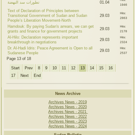
تطورات سد النهضة
01.04
1946
Text of Declaration of Principles between
Hits:
Transitional Government of Sudan and Sudan
29.03
2863
People’s Liberation Movement-North
Hamdouk: By paying Sudan's arrears, we can get
Hits:
29.03
grants and finance for government projects
2178
Al-Hilo: Declaration represents important
Hits:
29.03
breakthrough in negotiations
2324
Dr. Al-Hadi Idris: Peace Agreement is Open to all
Hits:
29.03
Sudanese People
2537
Page 13 of 18
Start
Prev
8
9
10
11
12
13
14
15
16
17
Next
End
News Archive
Archives News - 2019
Archives News - 2020
Archives News - 2021
Archives News - 2022
Archives News - 2023
Archives News - 2024
Sudan Bulletin