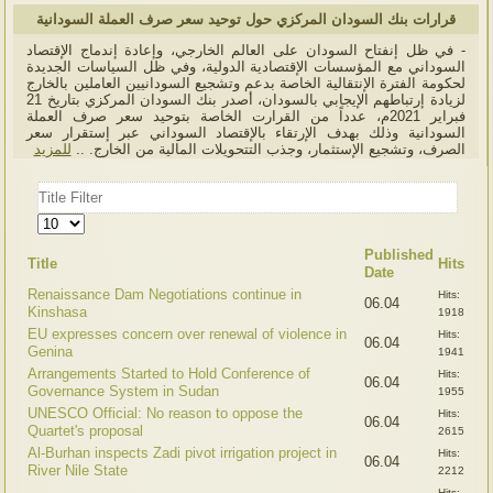
قرارات بنك السودان المركزي حول توحيد سعر صرف العملة السودانية
- في ظل إنفتاح السودان على العالم الخارجي، وإعادة إندماج الإقتصاد
السوداني مع المؤسسات الإقتصادية الدولية، وفي ظل السياسات الجديدة
لحكومة الفترة الإنتقالية الخاصة بدعم وتشجيع السودانيين العاملين بالخارج
لزيادة إرتباطهم الإيجابي بالسودان، أصدر بنك السودان المركزي بتاريخ 21
فبراير 2021م، عدداً من القرارت الخاصة بتوحيد سعر صرف العملة
السودانية وذلك بهدف الإرتقاء بالإقتصاد السوداني عبر إستقرار سعر
الصرف، وتشجيع الإستثمار، وجذب التتحويلات المالية من الخارج. ..
للمزيد
Title
Filter
Display
#
Published
Title
Hits
Date
Renaissance Dam Negotiations continue in
Hits:
06.04
Kinshasa
1918
EU expresses concern over renewal of violence in
Hits:
06.04
Genina
1941
Arrangements Started to Hold Conference of
Hits:
06.04
Governance System in Sudan
1955
UNESCO Official: No reason to oppose the
Hits:
06.04
Quartet's proposal
2615
Al-Burhan inspects Zadi pivot irrigation project in
Hits:
06.04
River Nile State
2212
Hits: