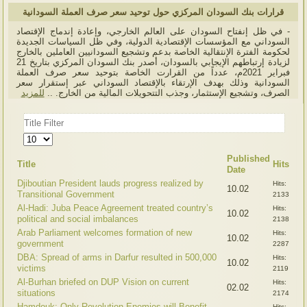
قرارات بنك السودان المركزي حول توحيد سعر صرف العملة السودانية
- في ظل إنفتاح السودان على العالم الخارجي، وإعادة إندماج الإقتصاد
السوداني مع المؤسسات الإقتصادية الدولية، وفي ظل السياسات الجديدة
لحكومة الفترة الإنتقالية الخاصة بدعم وتشجيع السودانيين العاملين بالخارج
لزيادة إرتباطهم الإيجابي بالسودان، أصدر بنك السودان المركزي بتاريخ 21
فبراير 2021م، عدداً من القرارت الخاصة بتوحيد سعر صرف العملة
السودانية وذلك بهدف الإرتقاء بالإقتصاد السوداني عبر إستقرار سعر
الصرف، وتشجيع الإستثمار، وجذب التتحويلات المالية من الخارج. ..
للمزيد
Title
Filter
Display
#
Published
Title
Hits
Date
Djiboutian President lauds progress realized by
Hits:
10.02
Transitional Government
2133
Al-Hadi: Juba Peace Agreement treated country’s
Hits:
10.02
political and social imbalances
2138
Arab Parliament welcomes formation of new
Hits:
10.02
government
2287
DBA: Spread of arms in Darfur resulted in 500,000
Hits:
10.02
victims
2119
Al-Burhan briefed on DUP Vision on current
Hits:
02.02
situations
2174
Hamdouk: Only Revolution Enemies will Benefit
Hits: