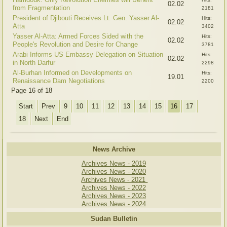
02.02
from Fragmentation
2181
President of Djibouti Receives Lt. Gen. Yasser Al-
Hits:
02.02
Atta
3402
Yasser Al-Atta: Armed Forces Sided with the
Hits:
02.02
People's Revolution and Desire for Change
3781
Arabi Informs US Embassy Delegation on Situation
Hits:
02.02
in North Darfur
2298
Al-Burhan Informed on Developments on
Hits:
19.01
Renaissance Dam Negotiations
2200
Page 16 of 18
Start
Prev
9
10
11
12
13
14
15
16
17
18
Next
End
News Archive
Archives News - 2019
Archives News - 2020
Archives News - 2021
Archives News - 2022
Archives News - 2023
Archives News - 2024
Sudan Bulletin