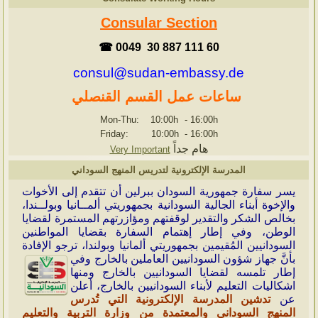
Consular Section
☎ 0049 30 887 111 60
consul@sudan-embassy.de
ساعات عمل القسم القنصلي
Mon-Thu: 10:00h
-
16:00h
Friday: 10:00h
-
16:00h
هام جداً
Very Important
المدرسة الإلكترونية لتدريس المنهج السوداني
ي
سر سفارة جمهورية السودان ببرلين أن تتقدم إلى الأخوات
والإخوة أبناء الجالية السودانية بجمهوريتي ألمــانيا وبولــندا،
بخالص الشكر والتقدير لوقفتهم ومؤازرتهم المستمرة لقضايا
الوطن، وفي إطار إهتمام السفارة بقضايا المواطنين
السودانيين المُقيمين بجمهوريتي ألمانيا وبولندا، ترجو الإفادة
بأنَّ جهاز شؤون
السودانيين العاملين بالخارج وفي
إطار تلمسه لقضايا السودانيين بالخارج ومنها
اشكاليات التعليم لأبناء السودانيين بالخارج، أعلن
عن
تدشين المدرسة الإلكترونية التي تُدرس
المنهج السوداني والمعتمدة من وزارة التربية والتعليم