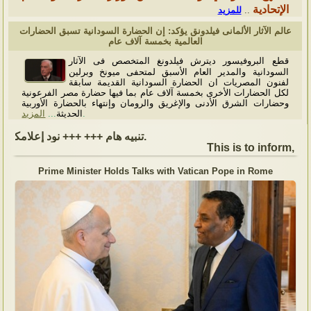
الإتحادية
للمزيد
..
عالم الآثار الألمانى فيلدونق يؤكد: إن الحضارة السودانية تسبق الحضارات
العالمية بخمسة آلاف عام
قطع البروفيسور ديترش فيلدونغ المتخصص فى الآثار
السودانية والمدير العام الأسبق لمتحفى ميونخ وبرلين
لفنون المصريات ان الحضارة السودانية القديمة سابقة
لكل الحضارات الأخرى بخمسة آلاف عام بما فيها حضارة مصر الفرعونية
وحضارات الشرق الأدنى والإغريق والرومان وإنتهاء بالحضارة الأوربية
المزيد
...
الحديثة
.
تنبيه هام +++ +++ نود إعلامكم بأن السفارة ستكون مغلقة بمناسبة بداية العام الهجري الجديد, أعاده الله علينا جميعاُ باليمن والبركات، وذلك يوم الجمعة الموافق 19 يونيو 2026. وستستأنف السفارة عملها يوم الاثنين الموافق 22 يونيو 2026، خلال ساعات العمل المعتادة (من الاثنين إلى الجمعة، من الساعة 9:00 صباحًا إلى 16:00 مساءً).
This is to inform, tha
Prime Minister Holds Talks with Vatican Pope in Rome