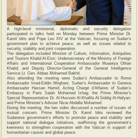
A high-level ministerial, diplomatic and security delegation
participated in talks held on Monday between Prime Minister Dr.
Kamil Idris and Pope Leo XIV at the Vatican, focusing on Sudan’s
government plan to achieve peace, as well as issues related to
security, stability and joint cooperation.
The delegation included Minister of Culture, Information, Antiquities
and Tourism Khalid Al-Eisir; Undersecretary of the Ministry of Foreign
Affairs and International Cooperation Ambassador Muawiya Othan
Khalid; and Deputy Director-General of the General Intelligence
Service Lt. Gen. Abbas Mohamed Bakhit.
Also attending the meeting were Sudan’s Ambassador to Rome
Ambassador Imad-Eddin Mirghani; Sudan’s Ambassador to Geneva
Ambassador Hassan Hamid; Acting Chargé d’Affaires of Sudan’s
Embassy in Paris Salah Mohamed Izhag; the Prime Minister’s
Special Representative Dr. Al-Hussein Al-Khalifa Al-Siddig Al-Hafyan;
and Prime Minister’s Adviser Nizar Abdalla Mohamed.
During the meeting, the two sides discussed a number of issues of
mutual concern. Prime Minister Dr. Kamil Idris reviewed the
Sudanese government’s efforts to promote peace and stability and
support national dialogue initiatives, reaffirming the government’s
keenness to strengthen cooperation with the Vatican in support of
humanitarian causes and global peace.