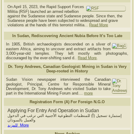
On April 15, 2023, the Rapid Support Forces
Militia (RSF) launched an armed rebellion
against the Sudanese state and Sudanese people. Since then, the
Sudanese people have been subjected to widespread and grave
violations at the hands of this terrorist militia...
Read More
In Sudan, Rediscovering Ancient Nubia Before It’s Too Late
In 1905, British archaeologists descended on a sliver of
eastern Africa, aiming to uncover and extract artifacts from
3,000-year-old temples. They left mostly with photographs,
discouraged by the ever-shifting sand d..
Read More
.
Dr. Tony Andrews, Canadian Geologist: Mining in Sudan is Very
Deep-rooted in History
Sudan Vision newspaper interviewed the Canadian
geologist, Principal, Centre for Responsible Mineral
Development, Dr. Tony Andrews who visited Sudan to take
part in the International Mining Forum and....
more
Registration Form (A) For Foreign N.G.O
Applying For Entry And Operation in Sudan
إستمارة تسجيل (أ) للمنظمات التطوعية الأجنبية التي ترغب في الدخول
والعمل بالسودان
للمزيد More
News Archive