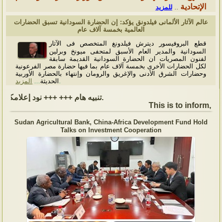
الإتحادية
للمزيد
..
عالم الآثار الألمانى فيلدونق يؤكد: إن الحضارة السودانية تسبق الحضارات
العالمية بخمسة آلاف عام
قطع البروفيسور ديترش فيلدونغ المتخصص فى الآثار
السودانية والمدير العام الأسبق لمتحفى ميونخ وبرلين
لفنون المصريات ان الحضارة السودانية القديمة سابقة
لكل الحضارات الأخرى بخمسة آلاف عام بما فيها حضارة مصر الفرعونية
وحضارات الشرق الأدنى والإغريق والرومان وإنتهاء بالحضارة الأوربية
المزيد
...
الحديثة
.
تنبيه هام +++ +++ نود إعلامكم بأن السفارة ستكون مغلقة بمناسبة بداية العام الهجري الجديد, أعاده الله علينا جميعاُ باليمن والبركات، وذلك يوم الجمعة الموافق 19 يونيو 2026. وستستأنف السفارة عملها يوم الاثنين الموافق 22 يونيو 2026، خلال ساعات العمل المعتادة (من الاثنين إلى الجمعة، من الساعة 9:00 صباحًا إلى 16:00 مساءً).
This is to inform, th
Sudan Agricultural Bank, China-Africa Development Fund Hold
Talks on Investment Cooperation