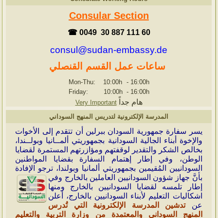
Consular Section
☎ 0049 30 887 111 60
consul@sudan-embassy.de
ساعات عمل القسم القنصلي
Mon-Thu: 10:00h
-
16:00h
Friday: 10:00h
-
16:00h
هام جداً
Very Important
المدرسة الإلكترونية لتدريس المنهج السوداني
ي
سر سفارة جمهورية السودان ببرلين أن تتقدم إلى الأخوات
والإخوة أبناء الجالية السودانية بجمهوريتي ألمــانيا وبولــندا،
بخالص الشكر والتقدير لوقفتهم ومؤازرتهم المستمرة لقضايا
الوطن، وفي إطار إهتمام السفارة بقضايا المواطنين
السودانيين المُقيمين بجمهوريتي ألمانيا وبولندا، ترجو الإفادة
بأنَّ جهاز شؤون
السودانيين العاملين بالخارج وفي
إطار تلمسه لقضايا السودانيين بالخارج ومنها
اشكاليات التعليم لأبناء السودانيين بالخارج، أعلن
عن
تدشين المدرسة الإلكترونية التي تُدرس
المنهج السوداني والمعتمدة من وزارة التربية والتعليم