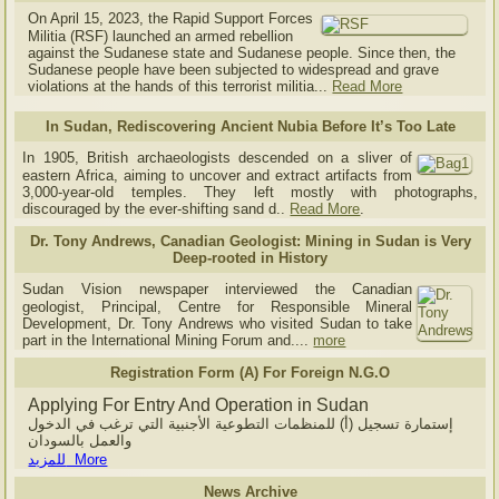
On April 15, 2023, the Rapid Support Forces
Militia (RSF) launched an armed rebellion
against the Sudanese state and Sudanese people. Since then, the
Sudanese people have been subjected to widespread and grave
violations at the hands of this terrorist militia...
Read More
In Sudan, Rediscovering Ancient Nubia Before It’s Too Late
In 1905, British archaeologists descended on a sliver of
eastern Africa, aiming to uncover and extract artifacts from
3,000-year-old temples. They left mostly with photographs,
discouraged by the ever-shifting sand d..
Read More
.
Dr. Tony Andrews, Canadian Geologist: Mining in Sudan is Very
Deep-rooted in History
Sudan Vision newspaper interviewed the Canadian
geologist, Principal, Centre for Responsible Mineral
Development, Dr. Tony Andrews who visited Sudan to take
part in the International Mining Forum and....
more
Registration Form (A) For Foreign N.G.O
Applying For Entry And Operation in Sudan
إستمارة تسجيل (أ) للمنظمات التطوعية الأجنبية التي ترغب في الدخول
والعمل بالسودان
للمزيد More
News Archive