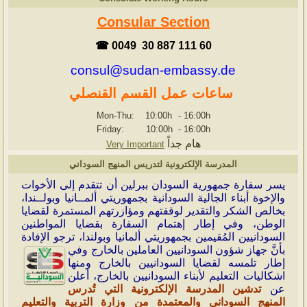
Consular Section
☎ 0049 30 887 111 60
consul@sudan-embassy.de
ساعات عمل القسم القنصلي
Mon-Thu: 10:00h
-
16:00h
Friday: 10:00h
-
16:00h
هام جداً
Very Important
المدرسة الإلكترونية لتدريس المنهج السوداني
ي
سر سفارة جمهورية السودان ببرلين أن تتقدم إلى الأخوات
والإخوة أبناء الجالية السودانية بجمهوريتي ألمــانيا وبولــندا،
بخالص الشكر والتقدير لوقفتهم ومؤازرتهم المستمرة لقضايا
الوطن، وفي إطار إهتمام السفارة بقضايا المواطنين
السودانيين المُقيمين بجمهوريتي ألمانيا وبولندا، ترجو الإفادة
بأنَّ جهاز شؤون
السودانيين العاملين بالخارج وفي
إطار تلمسه لقضايا السودانيين بالخارج ومنها
اشكاليات التعليم لأبناء السودانيين بالخارج، أعلن
عن
تدشين المدرسة الإلكترونية التي تُدرس
المنهج السوداني والمعتمدة من وزارة التربية والتعليم