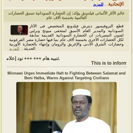
الإتحادية
للمزيد
..
عالم الآثار الألمانى فيلدونق يؤكد: إن الحضارة السودانية تسبق الحضارات
العالمية بخمسة آلاف عام
قطع البروفيسور ديترش فيلدونغ المتخصص فى الآثار
السودانية والمدير العام الأسبق لمتحفى ميونخ وبرلين
لفنون المصريات ان الحضارة السودانية القديمة سابقة
لكل الحضارات الأخرى بخمسة آلاف عام بما فيها حضارة مصر الفرعونية
وحضارات الشرق الأدنى والإغريق والرومان وإنتهاء بالحضارة الأوربية
المزيد
...
الحديثة
.
تنبيه هام +++ +++ نود إعلامكم بأن السفارة ستكون مغلقة بمناسبة بداية العام الهجري الجديد, أعاده الله علينا جميعاُ باليمن والبركات، وذلك يوم الجمعة الموافق 19 يونيو 2026. وستستأنف السفارة عملها يوم الاثنين الموافق 22 يونيو 2026، خلال ساعات العمل المعتادة (من الاثنين إلى الجمعة، من الساعة 9:00 صباحًا إلى 16:00 مساءً).
This is to inform, t
Minnawi Urges Immediate Halt to Fighting Between Salamat and
Beni Halba, Warns Against Targeting Civilians