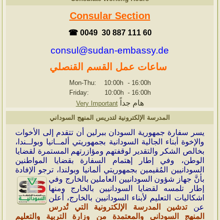
Consular Section
☎ 0049 30 887 111 60
consul@sudan-embassy.de
ساعات عمل القسم القنصلي
Mon-Thu: 10:00h
-
16:00h
Friday: 10:00h
-
16:00h
هام جداً
Very Important
المدرسة الإلكترونية لتدريس المنهج السوداني
ي
سر سفارة جمهورية السودان ببرلين أن تتقدم إلى الأخوات
والإخوة أبناء الجالية السودانية بجمهوريتي ألمــانيا وبولــندا،
بخالص الشكر والتقدير لوقفتهم ومؤازرتهم المستمرة لقضايا
الوطن، وفي إطار إهتمام السفارة بقضايا المواطنين
السودانيين المُقيمين بجمهوريتي ألمانيا وبولندا، ترجو الإفادة
بأنَّ جهاز شؤون
السودانيين العاملين بالخارج وفي
إطار تلمسه لقضايا السودانيين بالخارج ومنها
اشكاليات التعليم لأبناء السودانيين بالخارج، أعلن
عن
تدشين المدرسة الإلكترونية التي تُدرس
المنهج السوداني والمعتمدة من وزارة التربية والتعليم