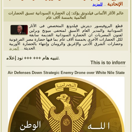
الإتحادية
للمزيد
..
عالم الآثار الألمانى فيلدونق يؤكد: إن الحضارة السودانية تسبق الحضارات
العالمية بخمسة آلاف عام
قطع البروفيسور ديترش فيلدونغ المتخصص فى الآثار
السودانية والمدير العام الأسبق لمتحفى ميونخ وبرلين
لفنون المصريات ان الحضارة السودانية القديمة سابقة
لكل الحضارات الأخرى بخمسة آلاف عام بما فيها حضارة مصر الفرعونية
وحضارات الشرق الأدنى والإغريق والرومان وإنتهاء بالحضارة الأوربية
المزيد
...
الحديثة
.
تنبيه هام +++ +++ نود إعلامكم بأن السفارة ستكون مغلقة بمناسبة بداية العام الهجري الجديد, أعاده الله علينا جميعاُ باليمن والبركات، وذلك يوم الجمعة الموافق 19 يونيو 2026. وستستأنف السفارة عملها يوم الاثنين الموافق 22 يونيو 2026، خلال ساعات العمل المعتادة (من الاثنين إلى الجمعة، من الساعة 9:00 صباحًا إلى 16:00 مساءً).
This is to inform, t
Air Defenses Down Strategic Enemy Drone over White Nile State