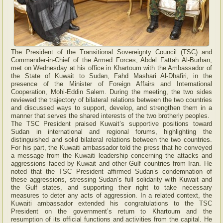
The President of the Transitional Sovereignty Council (TSC) and
Commander-in-Chief of the Armed Forces, Abdel Fattah Al-Burhan,
met on Wednesday at his office in Khartoum with the Ambassador of
the State of Kuwait to Sudan, Fahd Mashari Al-Dhafiri, in the
presence of the Minister of Foreign Affairs and International
Cooperation, Mohi-Eddin Salem. During the meeting, the two sides
reviewed the trajectory of bilateral relations between the two countries
and discussed ways to support, develop, and strengthen them in a
manner that serves the shared interests of the two brotherly peoples.
The TSC President praised Kuwait’s supportive positions toward
Sudan in international and regional forums, highlighting the
distinguished and solid bilateral relations between the two countries.
For his part, the Kuwaiti ambassador told the press that he conveyed
a message from the Kuwaiti leadership concerning the attacks and
aggressions faced by Kuwait and other Gulf countries from Iran. He
noted that the TSC President affirmed Sudan’s condemnation of
these aggressions, stressing Sudan’s full solidarity with Kuwait and
the Gulf states, and supporting their right to take necessary
measures to deter any acts of aggression. In a related context, the
Kuwaiti ambassador extended his congratulations to the TSC
President on the government’s return to Khartoum and the
resumption of its official functions and activities from the capital. He