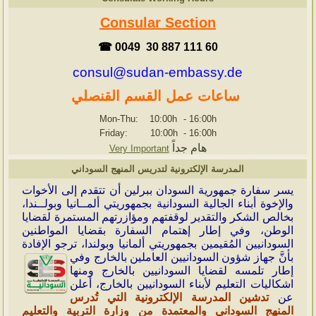
Consular Section
☎ 0049 30 887 111 60
consul@sudan-embassy.de
ساعات عمل القسم القنصلي
Mon-Thu: 10:00h
-
16:00h
Friday: 10:00h
-
16:00h
هام جداً
Very Important
المدرسة الإلكترونية لتدريس المنهج السوداني
ي
سر سفارة جمهورية السودان ببرلين أن تتقدم إلى الأخوات
والإخوة أبناء الجالية السودانية بجمهوريتي ألمــانيا وبولــندا،
بخالص الشكر والتقدير لوقفتهم ومؤازرتهم المستمرة لقضايا
الوطن، وفي إطار إهتمام السفارة بقضايا المواطنين
السودانيين المُقيمين بجمهوريتي ألمانيا وبولندا، ترجو الإفادة
بأنَّ جهاز شؤون
السودانيين العاملين بالخارج وفي
إطار تلمسه لقضايا السودانيين بالخارج ومنها
اشكاليات التعليم لأبناء السودانيين بالخارج، أعلن
عن
تدشين المدرسة الإلكترونية التي تُدرس
المنهج السوداني والمعتمدة من وزارة التربية والتعليم