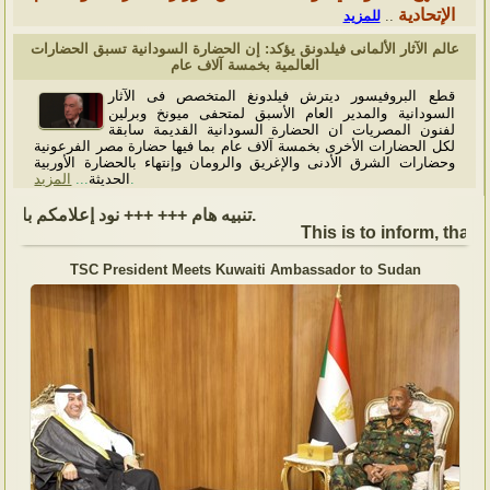
الإتحادية
للمزيد
..
عالم الآثار الألمانى فيلدونق يؤكد: إن الحضارة السودانية تسبق الحضارات
العالمية بخمسة آلاف عام
قطع البروفيسور ديترش فيلدونغ المتخصص فى الآثار
السودانية والمدير العام الأسبق لمتحفى ميونخ وبرلين
لفنون المصريات ان الحضارة السودانية القديمة سابقة
لكل الحضارات الأخرى بخمسة آلاف عام بما فيها حضارة مصر الفرعونية
وحضارات الشرق الأدنى والإغريق والرومان وإنتهاء بالحضارة الأوربية
المزيد
...
الحديثة
.
تنبيه هام +++ +++ نود إعلامكم بأن السفارة ستكون مغلقة بمناسبة بداية العام الهجري الجديد, أعاده الله علينا جميعاُ باليمن والبركات، وذلك يوم الجمعة الموافق 19 يونيو 2026. وستستأنف السفارة عملها يوم الاثنين الموافق 22 يونيو 2026، خلال ساعات العمل المعتادة (من الاثنين إلى الجمعة، من الساعة 9:00 صباحًا إلى 16:00 مساءً).
This is to inform, that t
TSC President Meets Kuwaiti Ambassador to Sudan