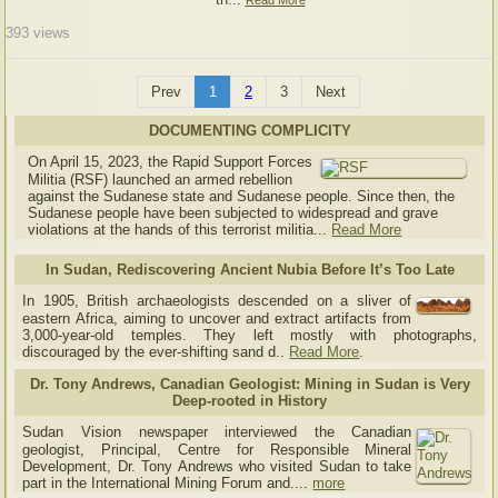
Read More
393
views
Prev
1
2
3
Next
DOCUMENTING COMPLICITY
On April 15, 2023, the Rapid Support Forces
Militia (RSF) launched an armed rebellion
against the Sudanese state and Sudanese people. Since then, the
Sudanese people have been subjected to widespread and grave
violations at the hands of this terrorist militia...
Read More
In Sudan, Rediscovering Ancient Nubia Before It’s Too Late
In 1905, British archaeologists descended on a sliver of
eastern Africa, aiming to uncover and extract artifacts from
3,000-year-old temples. They left mostly with photographs,
discouraged by the ever-shifting sand d..
Read More
.
Dr. Tony Andrews, Canadian Geologist: Mining in Sudan is Very
Deep-rooted in History
Sudan Vision newspaper interviewed the Canadian
geologist, Principal, Centre for Responsible Mineral
Development, Dr. Tony Andrews who visited Sudan to take
part in the International Mining Forum and....
more