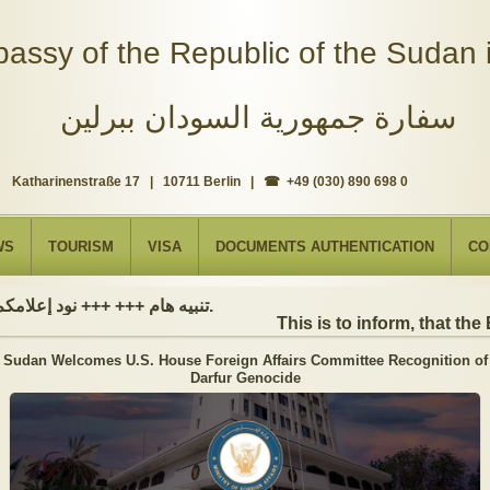
assy of the Republic of the Sudan i
سفارة جمهورية السودان ببرلين
Katharinenstraße 17 | 10711 Berlin | ☎ +49 (030) 890 698 0
WS
TOURISM
VISA
DOCUMENTS AUTHENTICATION
CO
تنبيه هام +++ +++ نود إعلامكم بأن السفارة ستكون مغلقة بمناسبة بداية العام الهجري الجديد, أعاده الله علينا جميعاُ باليمن والبركات، وذلك يوم الجمعة الموافق 19 يونيو 2026. وستستأنف السفارة عملها يوم الاثنين الموافق 22 يونيو 2026، خلال ساعات العمل المعتادة (من الاثنين إلى الجمعة، من الساعة 9:00 صباحًا إلى 16:00 مساءً).
This is to inform, that the 
Sudan Welcomes U.S. House Foreign Affairs Committee Recognition of
Darfur Genocide