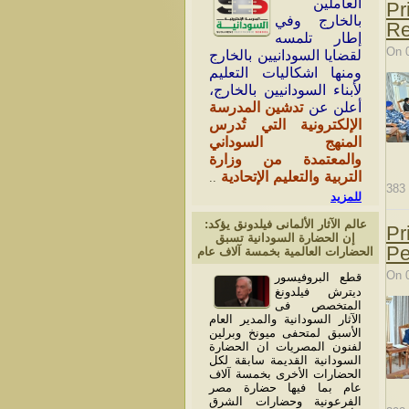
العاملين
Pr
بالخارج وفي
Re
إطار تلمسه
On 
لقضايا السودانيين بالخارج
ومنها اشكاليات التعليم
لأبناء السودانيين بالخارج،
أعلن عن
تدشين المدرسة
الإلكترونية التي تُدرس
المنهج السوداني
والمعتمدة من وزارة
التربية والتعليم الإتحادية
..
383
للمزيد
عالم الآثار الألمانى فيلدونق يؤكد:
Pr
إن الحضارة السودانية تسبق
Pe
الحضارات العالمية بخمسة آلاف عام
On 
قطع البروفيسور
ديترش فيلدونغ
المتخصص فى
الآثار السودانية والمدير العام
الأسبق لمتحفى ميونخ وبرلين
لفنون المصريات ان الحضارة
السودانية القديمة سابقة لكل
الحضارات الأخرى بخمسة آلاف
عام بما فيها حضارة مصر
الفرعونية وحضارات الشرق