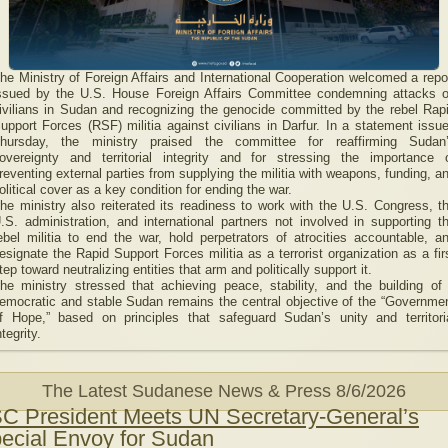
he Ministry of Foreign Affairs and International Cooperation welcomed a repo
ssued by the U.S. House Foreign Affairs Committee condemning attacks 
ivilians in Sudan and recognizing the genocide committed by the rebel Rap
upport Forces (RSF) militia against civilians in Darfur. In a statement issu
hursday, the ministry praised the committee for reaffirming Sudan
overeignty and territorial integrity and for stressing the importance 
reventing external parties from supplying the militia with weapons, funding, a
olitical cover as a key condition for ending the war.
he ministry also reiterated its readiness to work with the U.S. Congress, t
.S. administration, and international partners not involved in supporting t
ebel militia to end the war, hold perpetrators of atrocities accountable, a
esignate the Rapid Support Forces militia as a terrorist organization as a fir
tep toward neutralizing entities that arm and politically support it.
he ministry stressed that achieving peace, stability, and the building of
emocratic and stable Sudan remains the central objective of the “Governme
f Hope,” based on principles that safeguard Sudan’s unity and territori
ntegrity.
The Latest Sudanese News & Press
8/6/2026
C President Meets UN Secretary-General’s
ecial Envoy for Sudan