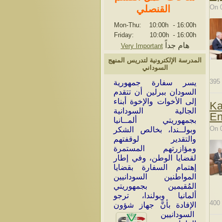
On 
القنصلي
Mon-Thu: 10:00h
-
16:00h
Friday: 10:00h
-
16:00h
هام جداً
Very Important
المدرسة الإلكترونية لتدريس المنهج
السوداني
395
ي
سر سفارة جمهورية
السودان ببرلين أن تتقدم
إلى الأخوات والإخوة أبناء
Ka
الجالية السودانية
En
بجمهوريتي ألمــانيا
On 
وبولــندا، بخالص الشكر
والتقدير لوقفتهم
ومؤازرتهم المستمرة
لقضايا الوطن، وفي إطار
إهتمام السفارة بقضايا
المواطنين السودانيين
المُقيمين بجمهوريتي
ألمانيا وبولندا، ترجو
400
الإفادة بأنَّ جهاز شؤون
السودانيين