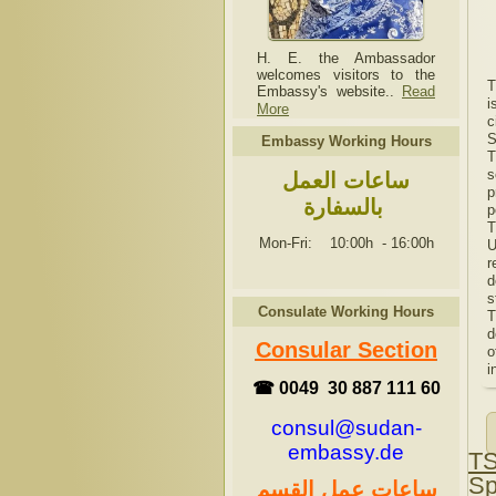
H. E. the Ambassador
welcomes visitors to the
T
Embassy's website..
Read
i
More
c
S
Embassy Working Hours
T
s
ساعات العمل
p
بالسفارة
p
T
Mon-Fri: 10:00h
-
16:00h
U
r
d
s
Consulate Working Hours
T
d
Consular Section
o
i
☎ 0049 30 887 111 60
consul@sudan-
embassy.de
TS
Sp
ساعات عمل القسم