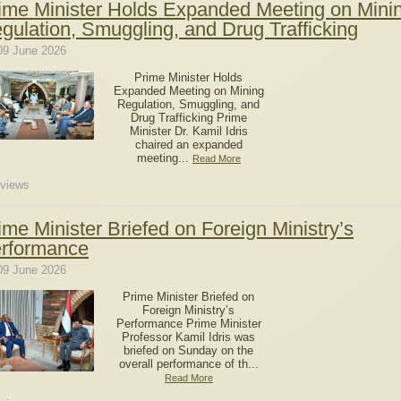
ime Minister Holds Expanded Meeting on Mini
gulation, Smuggling, and Drug Trafficking
09 June 2026
Prime Minister Holds
Expanded Meeting on Mining
Regulation, Smuggling, and
Drug Trafficking Prime
Minister Dr. Kamil Idris
chaired an expanded
meeting...
Read More
views
ime Minister Briefed on Foreign Ministry’s
rformance
09 June 2026
Prime Minister Briefed on
Foreign Ministry’s
Performance Prime Minister
Professor Kamil Idris was
briefed on Sunday on the
overall performance of th...
Read More