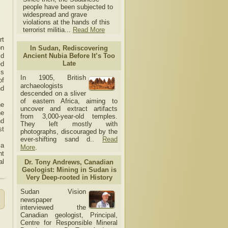
people have been subjected to
widespread and grave
violations at the hands of this
terrorist militia...
Read More
rt
on
In Sudan, Rediscovering
id
Ancient Nubia Before It’s Too
Late
ed
’s
In 1905, British
of
archaeologists
nd
descended on a sliver
of eastern Africa, aiming to
he
uncover and extract artifacts
he
from 3,000-year-old temples.
nd
They left mostly with
st
photographs, discouraged by the
ever-shifting sand d..
Read
 a
More
.
nt
al
Dr. Tony Andrews, Canadian
Geologist: Mining in Sudan is
Very Deep-rooted in History
Sudan Vision
newspaper
interviewed the
Canadian geologist, Principal,
Centre for Responsible Mineral