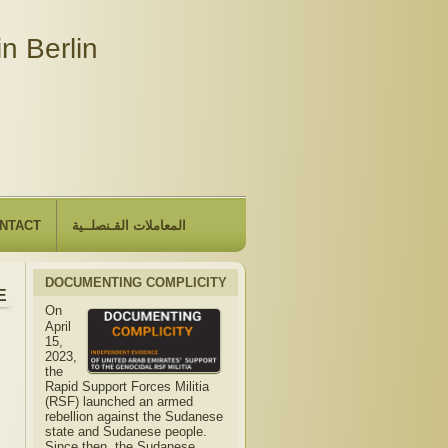
n Berlin
NTACT
المعاملات القـنصلــية
DOCUMENTING COMPLICITY
Embassy will be closed due to the observance of "The Hijri N
On
April
15,
2023,
the
Rapid Support Forces Militia
(RSF) launched an armed
rebellion against the Sudanese
state and Sudanese people.
Since then, the Sudanese