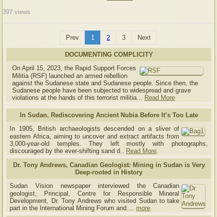
397
views
Prev
1
2
3
Next
DOCUMENTING COMPLICITY
On April 15, 2023, the Rapid Support Forces
Militia (RSF) launched an armed rebellion
against the Sudanese state and Sudanese people. Since then, the
Sudanese people have been subjected to widespread and grave
violations at the hands of this terrorist militia...
Read More
In Sudan, Rediscovering Ancient Nubia Before It’s Too Late
In 1905, British archaeologists descended on a sliver of
eastern Africa, aiming to uncover and extract artifacts from
3,000-year-old temples. They left mostly with photographs,
discouraged by the ever-shifting sand d..
Read More
.
Dr. Tony Andrews, Canadian Geologist: Mining in Sudan is Very
Deep-rooted in History
Sudan Vision newspaper interviewed the Canadian
geologist, Principal, Centre for Responsible Mineral
Development, Dr. Tony Andrews who visited Sudan to take
part in the International Mining Forum and....
more