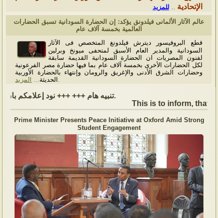
الإتحادية
للمزيد
..
عالم الآثار الألمانى فيلدونق يؤكد: إن الحضارة السودانية تسبق الحضارات
العالمية بخمسة آلاف عام
قطع البروفيسور ديترش فيلدونغ المتخصص فى الآثار
السودانية والمدير العام الأسبق لمتحفى ميونخ وبرلين
لفنون المصريات ان الحضارة السودانية القديمة سابقة
لكل الحضارات الأخرى بخمسة آلاف عام بما فيها حضارة مصر الفرعونية
وحضارات الشرق الأدنى والإغريق والرومان وإنتهاء بالحضارة الأوربية
المزيد
...
الحديثة
.
تنبيه هام +++ +++ نود إعلامكم بأن السفارة ستكون مغلقة بمناسبة بداية العام الهجري الجديد, أعاده الله علينا جميعاُ باليمن والبركات، وذلك يوم الجمعة الموافق 19 يونيو 2026. وستستأنف السفارة عملها يوم الاثنين الموافق 22 يونيو 2026، خلال ساعات العمل المعتادة (من الاثنين إلى الجمعة، من الساعة 9:00 صباحًا إلى 16:00 مساءً).
This is to inform, that t
Prime Minister Presents Peace Initiative at Oxford Amid Strong
Student Engagement