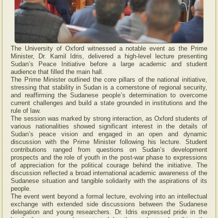
The University of Oxford witnessed a notable event as the Prime
Minister, Dr. Kamil Idris, delivered a high-level lecture presenting
Sudan’s Peace Initiative before a large academic and student
audience that filled the main hall.
The Prime Minister outlined the core pillars of the national initiative,
stressing that stability in Sudan is a cornerstone of regional security,
and reaffirming the Sudanese people’s determination to overcome
current challenges and build a state grounded in institutions and the
rule of law.
The session was marked by strong interaction, as Oxford students of
various nationalities showed significant interest in the details of
Sudan’s peace vision and engaged in an open and dynamic
discussion with the Prime Minister following his lecture. Student
contributions ranged from questions on Sudan’s development
prospects and the role of youth in the post-war phase to expressions
of appreciation for the political courage behind the initiative. The
discussion reflected a broad international academic awareness of the
Sudanese situation and tangible solidarity with the aspirations of its
people.
The event went beyond a formal lecture, evolving into an intellectual
exchange with extended side discussions between the Sudanese
delegation and young researchers. Dr. Idris expressed pride in the