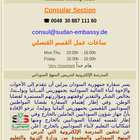
Consular Section
☎ 0049 30 887 111 60
consul@sudan-embassy.de
ساعات عمل القسم القنصلي
Mon-Thu: 10:00h
-
16:00h
Friday: 10:00h
-
16:00h
هام جداً
Very Important
المدرسة الإلكترونية لتدريس المنهج السوداني
ي
سر سفارة جمهورية السودان ببرلين أن تتقدم إلى الأخوات
والإخوة أبناء الجالية السودانية بجمهوريتي ألمــانيا وبولــندا،
بخالص الشكر والتقدير لوقفتهم ومؤازرتهم المستمرة لقضايا
الوطن، وفي إطار إهتمام السفارة بقضايا المواطنين
السودانيين المُقيمين بجمهوريتي ألمانيا وبولندا، ترجو الإفادة
بأنَّ جهاز شؤون
السودانيين العاملين بالخارج وفي
إطار تلمسه لقضايا السودانيين بالخارج ومنها
اشكاليات التعليم لأبناء السودانيين بالخارج، أعلن
عن
تدشين المدرسة الإلكترونية التي تُدرس
المنهج السوداني والمعتمدة من وزارة التربية والتعليم